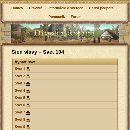
Domov
-
Pravidlá
-
Informácie o svetoch
-
Herná podpora
-
Pomocník
-
Fórum
Sieň slávy – Svet 104
Vybrať svet
Svet 1
Svet 2
Svet 3
Svet 4
Svet 5
Svet 6
Svet 7
Svet 8
Svet 9