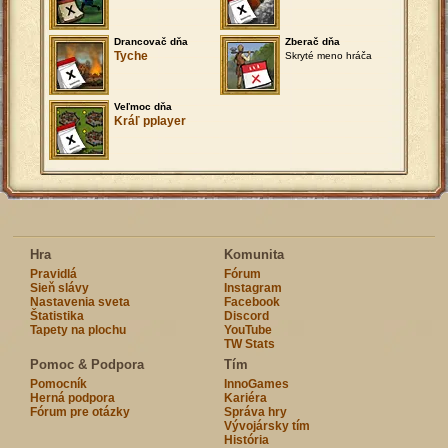
Drancovač dňa
Zberač dňa
Tyche
Skryté meno hráča
Veľmoc dňa
Kráľ pplayer
Hra
Komunita
Pravidlá
Fórum
Sieň slávy
Instagram
Nastavenia sveta
Facebook
Štatistika
Discord
Tapety na plochu
YouTube
TW Stats
Pomoc & Podpora
Tím
Pomocník
InnoGames
Herná podpora
Kariéra
Fórum pre otázky
Správa hry
Vývojársky tím
História