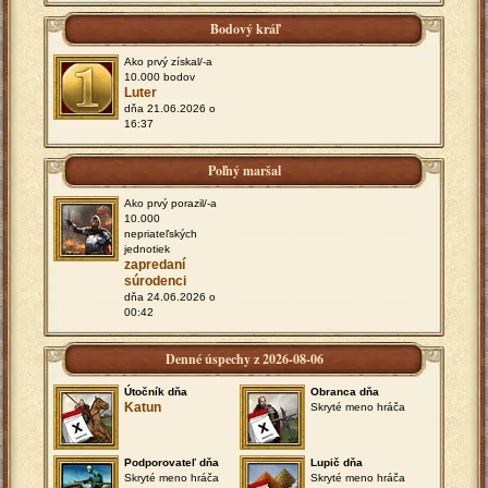
Bodový kráľ
Ako prvý získal/-a
10.000 bodov
Luter
dňa 21.06.2026 o
16:37
Poľný maršal
Ako prvý porazil/-a
10.000
nepriateľských
jednotiek
zapredaní
súrodenci
dňa 24.06.2026 o
00:42
Denné úspechy z 2026-08-06
Útočník dňa
Obranca dňa
Katun
Skryté meno hráča
Podporovateľ dňa
Lupič dňa
Skryté meno hráča
Skryté meno hráča