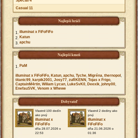
Špeciál 4
Casual 11
Najlepší hráči
illuminat x FiFoFiFo
Katun
apchu
Najlepší kmeň
PaM
illuminat x FiFoFiFo
,
Katun
,
apchu
,
Tyche
,
Migréna
,
thernopol
,
titanic99
,
karpik2001
,
Josy77
,
zuRKENN
,
Tojas x Frigo
,
CaptainM4rtin
,
Wiliam Lycan
,
LukeSvK0
,
Deexik
,
johny00
,
EnefauSVK
,
Venom x Whewe
Dobyvateľ
Vlastnil 100 dedín
Vlastnil 2 dediny ako
ako prvý
prvý
illuminat x
illuminat x
FiFoFiFo
FiFoFiFo
dňa 28.07.2026 o
dňa 21.06.2026 o
22:53
01:36